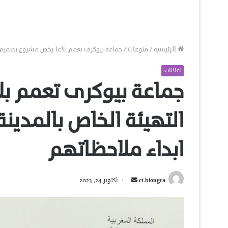
الرئيسية
/
منوعات
/
جماعة بيوكرى تعمم بلاغا يخص مشروع تصميم ال
اعلانات
جماعة بيوكرى تعمم ب
التهيئة الخاص بالمدين
ابداء ملاحظاتهم
أرسل
ct.biougra
أكتوبر 24, 2023
بريدا
إلكترونيا