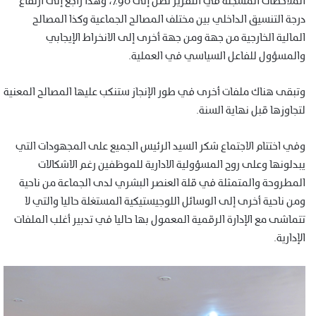
الملاحظات المسجلة في التقرير تصل إلى 90٪، وهذا راجع إلى ارتفاع
درجة التنسيق الداخلي بين مختلف المصالح الجماعية وكذا المصالح
المالية الخارجية من جهة ومن جهة أخرى إلى الانخراط الإيجابي
والمسؤول للفاعل السياسي في العملية.
وتبقى هناك ملفات أخرى في طور الإنجاز ستنكب عليها المصالح المعنية
لتجاوزها قبل نهاية السنة.
وفي اختتام الاجتماع شكر السيد الرئيس الجميع على المجهودات التي
يبدلونها وعلى روح المسؤولية الادارية للموظفين رغم الاشكالات
المطروحة والمتمثلة في قلة العنصر البشري لدى الجماعة من ناحية
ومن ناحية أخرى إلى الوسائل اللوجيستيكية المستغلة حاليا والتي لا
تتماشى مع الإدارة الرقمية المعمول بها حاليا في تدبير أغلب الملفات
الإدارية.