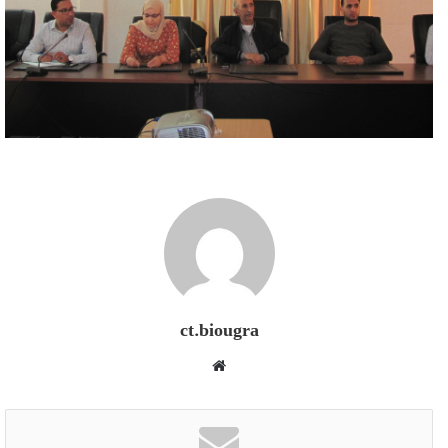
ct.biougra
موقع
الويب