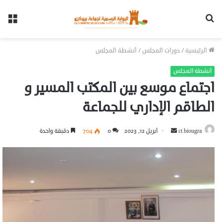
بحث
الق
عن
الرئيسية
/
دورات المجلس
/
أنشطة المجلس
أنشطة المجلس
اجتماع موسع بين المكتب المسير و
الطاقم الإداري للجماعة
أرسل
ct.biougra
أبريل 12, 2023
0
704
دقيقة واحدة
بريدا
إلكترونيا