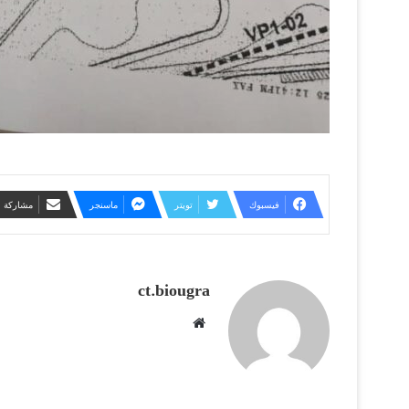
فيسبوك
تويتر
ماسنجر
مشاركة عب
ct.biougra
موقع
الويب