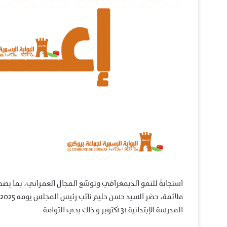
استجابةً للنمو الديمغرافي وتوسّع المجال العمراني، بما 
المدرسة الإبتدائية 31 أكتوبر و ذلك بحي التوامة.