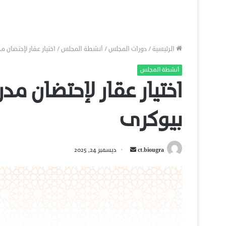
الرئيسية
/
دورات المجلس
/
أنشطة المجلس
/
اختيار عقار لإحتضان مدرسة 31 أكتوبر بمد
أنشطة المجلس
بيوكرى
أرسل
ct.biougra
ديسمبر 24, 2025
بريدا
إلكترونيا